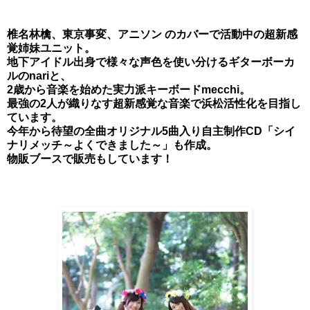
椎名林檎、東京事変、アニソン のカバーで活動中の超新感
覚姉妹ユニット。
地下アイドル出身で様々な声色を使い分けるギターボーカ
ルのnariと、
2歳から音楽を始めた実力派キーボードmecchi。
最強の2人が織りなす超新感覚な音楽で浜松活性化を目指し
ています。
今年から待望の全曲オリジナル5曲入り自主制作CD「シイ
ナリメッチ～よくできました～」も作成。
物販ブースで販売もしています！