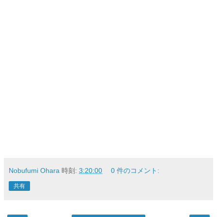
Nobufumi Ohara
時刻:
3:20:00
0 件のコメント:
共有