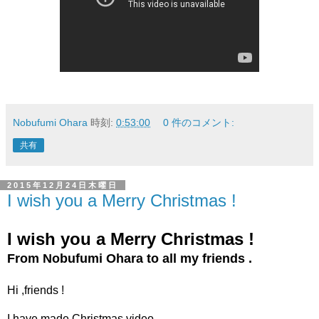
Nobufumi Ohara
時刻:
0:53:00
0 件のコメント:
共有
2015年12月24日木曜日
I wish you a Merry Christmas !
I wish you a Merry Christmas !
From Nobufumi Ohara to all my friends .
Hi ,friends !
I have made Christmas video .