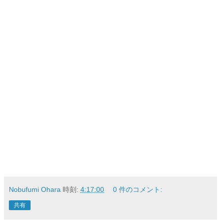
Nobufumi Ohara
時刻:
4:17:00
0 件のコメント:
共有