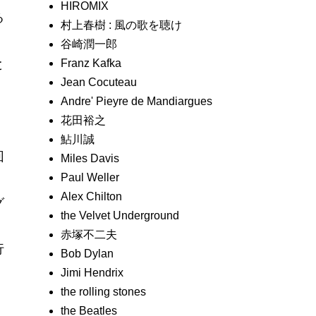
HIROMIX
る
村上春樹 : 風の歌を聴け
谷崎潤一郎
Franz Kafka
と
Jean Cocuteau
Andre' Pieyre de Mandiargues
、
花田裕之
鮎川誠
回
Miles Davis
Paul Weller
Alex Chilton
グ
the Velvet Underground
赤塚不二夫
行
Bob Dylan
Jimi Hendrix
the rolling stones
the Beatles