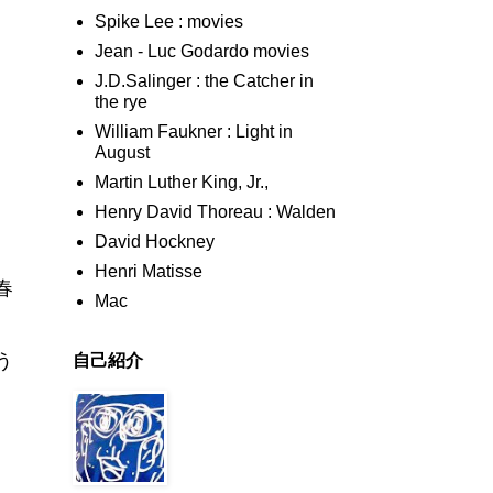
Spike Lee : movies
Jean - Luc Godardo movies
J.D.Salinger : the Catcher in
the rye
William Faukner : Light in
August
Martin Luther King, Jr.,
Henry David Thoreau : Walden
David Hockney
Henri Matisse
春
Mac
自己紹介
う