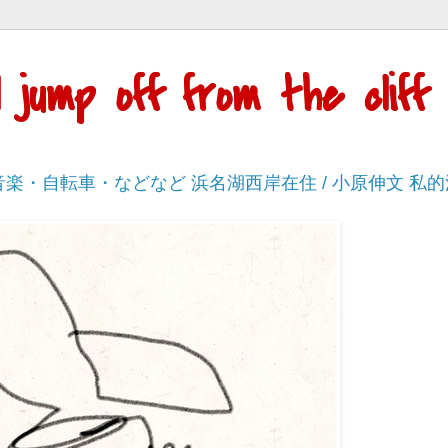
'll jump off from the cli
・音楽・自転車・などなど 浜名湖西岸在住 / 小原伸文 私