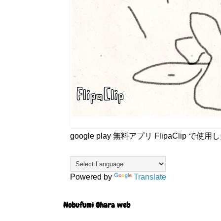
google play 無料アプリ FlipaCli
Powered by
Translate
Nobufumi Ohara web