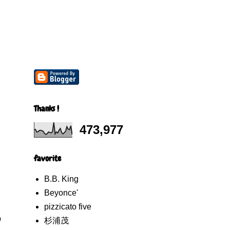
Thanks !
473,977
favorite
B.B. King
Beyonce'
pizzicato five
う
杉浦茂