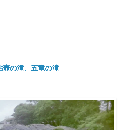
鮎壺の滝、五竜の滝