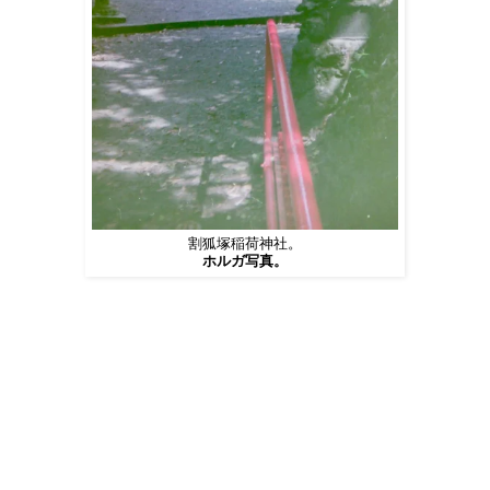
割狐塚稲荷神社。
ホルガ写真。