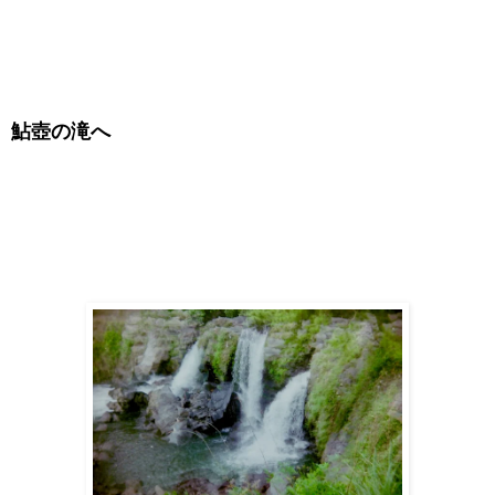
鮎壺の滝へ