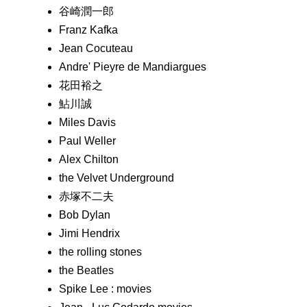
谷崎潤一郎
Franz Kafka
Jean Cocuteau
Andre' Pieyre de Mandiargues
花田裕之
鮎川誠
Miles Davis
Paul Weller
Alex Chilton
the Velvet Underground
赤塚不二夫
Bob Dylan
Jimi Hendrix
the rolling stones
the Beatles
Spike Lee : movies