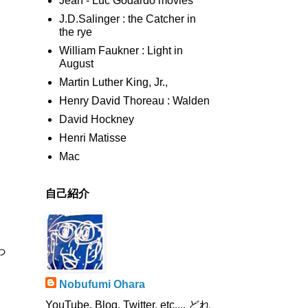
Jean - Luc Godardo movies
J.D.Salinger : the Catcher in
the rye
William Faukner : Light in
August
Martin Luther King, Jr.,
Henry David Thoreau : Walden
David Hockney
Henri Matisse
Mac
自己紹介
っ
Nobufumi Ohara
YouTube, Blog, Twitter, etc.,,, どれ