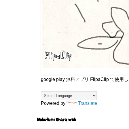
google play 無料アプリ FlipaCli
Powered by
Translate
Nobufumi Ohara web