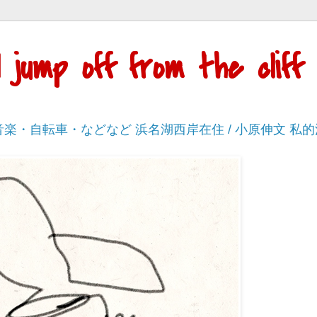
'll jump off from the cli
・音楽・自転車・などなど 浜名湖西岸在住 / 小原伸文 私