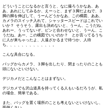
どういうことになるかと言うと、なに撮ろうかなあ、あ
あ、あれにしてみるか、えーっと、まず３脚だよねで、３
脚の脚を伸ばして、うーんどうかなあ、この構図、ああ、
カメラのスイッチ入れて、シャッタースピードはこれでい
いか？ そうそう、露出も決めないと、うーん、こうだね、
あれー、うってないぞ、ピンと合わせないと、うーん、こ
うだね、あー、この構図でいいのか？ とか言ってるうち
に人が来ちゃったよ、人遠ざかるまで待つか、人待
ち、、、、、、、、、、、、。
こんな具合になる。
バッグからカメラ、３脚を出したり、閉まったりのことも
頭にないといけない。
デジカメだとこんなことはまずない。
デジカメでも沢山道具を持ってくる人もいるだろうが、私
の場合、簡単である。
また、バッグを置く場所のことも考えないといけないし、
面倒くさい。