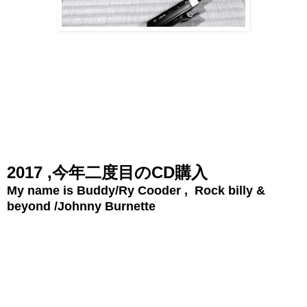
2017 ,今年二度目のCD購入
My name is Buddy/Ry Cooder , Rock billy &
beyond /Johnny Burnette