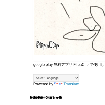
google play 無料アプリ FlipaCli
Powered by
Translate
Nobufumi Ohara web