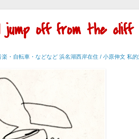
'll jump off from the cli
・音楽・自転車・などなど 浜名湖西岸在住 / 小原伸文 私