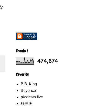
な
Thanks !
474,674
favorite
B.B. King
Beyonce'
pizzicato five
杉浦茂