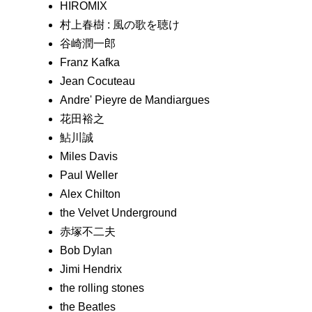
HIROMIX
村上春樹 : 風の歌を聴け
谷崎潤一郎
Franz Kafka
Jean Cocuteau
Andre' Pieyre de Mandiargues
花田裕之
鮎川誠
Miles Davis
Paul Weller
Alex Chilton
the Velvet Underground
赤塚不二夫
Bob Dylan
Jimi Hendrix
the rolling stones
the Beatles