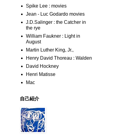
Spike Lee : movies
Jean - Luc Godardo movies
J.D.Salinger : the Catcher in
the rye
William Faukner : Light in
August
Martin Luther King, Jr.,
Henry David Thoreau : Walden
David Hockney
Henri Matisse
Mac
自己紹介