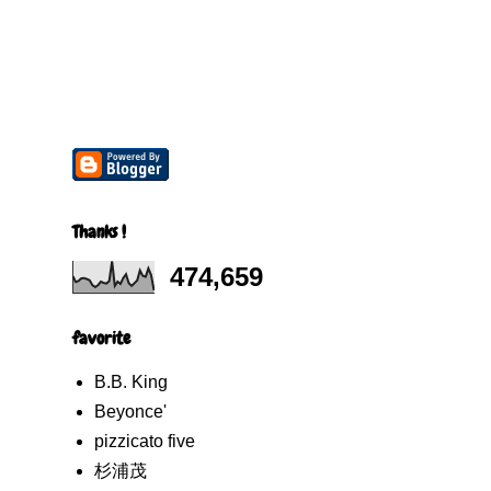
Thanks !
474,659
favorite
B.B. King
Beyonce'
pizzicato five
杉浦茂