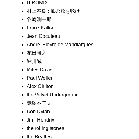
HIROMIX
村上春樹 : 風の歌を聴け
谷崎潤一郎
Franz Kafka
Jean Cocuteau
Andre' Pieyre de Mandiargues
花田裕之
鮎川誠
Miles Davis
Paul Weller
Alex Chilton
the Velvet Underground
赤塚不二夫
Bob Dylan
Jimi Hendrix
the rolling stones
the Beatles