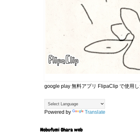
google play 無料アプリ FlipaCli
Powered by
Translate
Nobufumi Ohara web