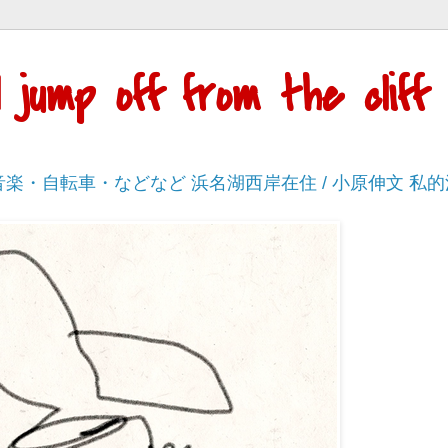
'll jump off from the cli
・音楽・自転車・などなど 浜名湖西岸在住 / 小原伸文 私