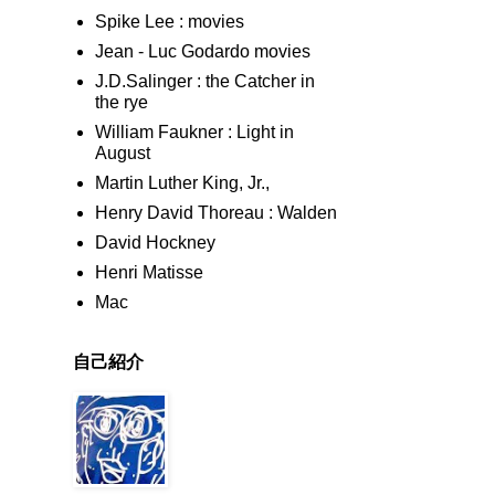
Spike Lee : movies
Jean - Luc Godardo movies
J.D.Salinger : the Catcher in
the rye
William Faukner : Light in
August
Martin Luther King, Jr.,
Henry David Thoreau : Walden
David Hockney
Henri Matisse
Mac
自己紹介