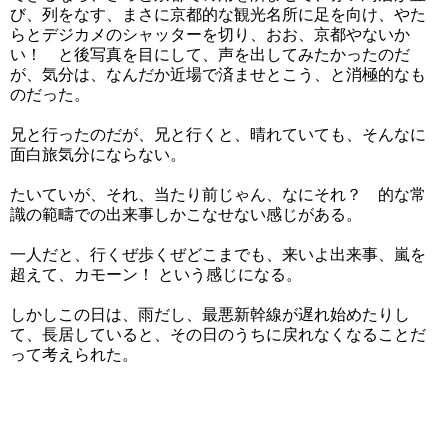
び、列をなす、まさに京都的な観光名所に足を向け、やた
らとデジカメのシャッターを切り、おお、京都やないか
い！ と後写真を目にして、声を出してみたかったのだ
が、気分は、なんだか近場で済ませとこう、と消極的なも
のだった。
兄と行ったのだが、兄と行くと、晴れていても、そんなに
面白旅気分にならない。
たいていが、それ、当たり前じゃん、なにそれ？ 的な常
識の範疇での出来事しかこなせない感じがある。
一人だと、行くぜ歩くぜどこまでも、来いよ出来事、嵐を
超えて、カモーン！ という感じになる。
しかしこの日は、雨だし、最悪新幹線が遅れ始めたりし
て、長居していると、その日のうちに戻れなくなることだ
って考えられた。