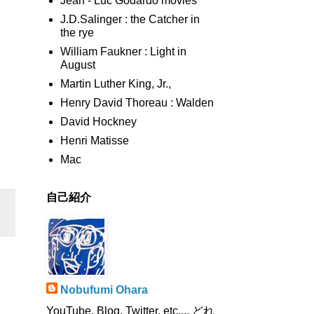
Jean - Luc Godardo movies
J.D.Salinger : the Catcher in
the rye
William Faukner : Light in
August
Martin Luther King, Jr.,
Henry David Thoreau : Walden
David Hockney
Henri Matisse
Mac
自己紹介
Nobufumi Ohara
YouTube, Blog, Twitter, etc.,,, どれ