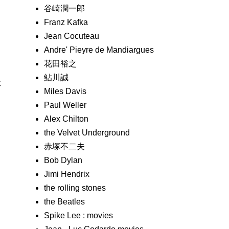
谷崎潤一郎
Franz Kafka
Jean Cocuteau
Andre' Pieyre de Mandiargues
花田裕之
鮎川誠
た
Miles Davis
Paul Weller
Alex Chilton
the Velvet Underground
赤塚不二夫
Bob Dylan
Jimi Hendrix
the rolling stones
the Beatles
Spike Lee : movies