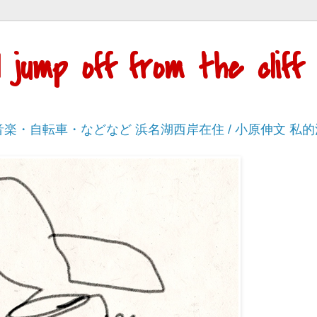
'll jump off from the cli
・音楽・自転車・などなど 浜名湖西岸在住 / 小原伸文 私