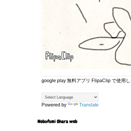
google play 無料アプリ FlipaCli
Powered by
Translate
Nobufumi Ohara web