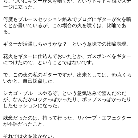
ら、ついにギターが火を噴くか、というドキドキ感でステ
ージに立った。
何度もブルースセッション絡みでブログにギターが火を噴
くとか書いているが、この場合の火を噴くは、比喩であ
る。
ギターが活躍しちゃうかな？ という意味での比喩表現。
花火をギターに仕込んでおいたとか、ガスボンベをギター
につけたので、ということではないです。
で、この夜の私のギターですが、出来としては、65点くら
いかと、自己採点した。
シカゴ・ブルースやるぞ、という意気込みで臨んだのだ
が、なんだかロックっぽかったり、ポップスっぽかったり
したセッションになった。
残念だったのは、持って行った、リバーブ・エフェクター
が不評だったこと。
それでは火を吹かない。