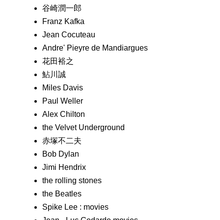
谷崎潤一郎
Franz Kafka
Jean Cocuteau
Andre' Pieyre de Mandiargues
花田裕之
鮎川誠
Miles Davis
Paul Weller
Alex Chilton
the Velvet Underground
赤塚不二夫
Bob Dylan
Jimi Hendrix
the rolling stones
the Beatles
Spike Lee : movies