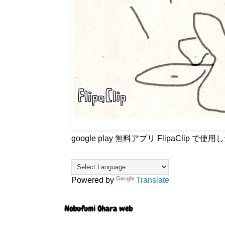
google play 無料アプリ FlipaCli
Powered by
Translate
Nobufumi Ohara web