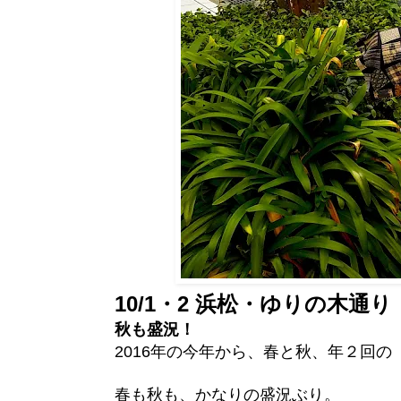
10/1・2 浜松・ゆりの木通
秋も盛況！
2016年の今年から、春と秋、年２回
春も秋も、かなりの盛況ぶり。