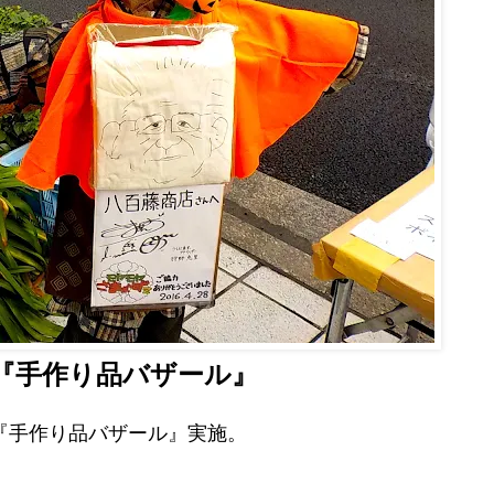
り『手作り品バザール』
の『手作り品バザール』実施。