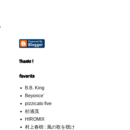
う
Thanks !
favorite
B.B. King
Beyonce'
pizzicato five
杉浦茂
HIROMIX
村上春樹 : 風の歌を聴け