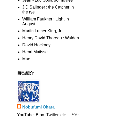
Jean - Luc Godardo movies
J.D.Salinger : the Catcher in
the rye
William Faukner : Light in
August
Martin Luther King, Jr.,
Henry David Thoreau : Walden
David Hockney
Henri Matisse
Mac
自己紹介
Nobufumi Ohara
YouTube, Blog, Twitter, etc.,,, どれ