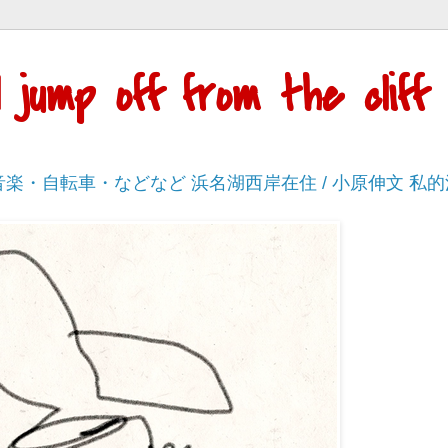
'll jump off from the cli
・音楽・自転車・などなど 浜名湖西岸在住 / 小原伸文 私