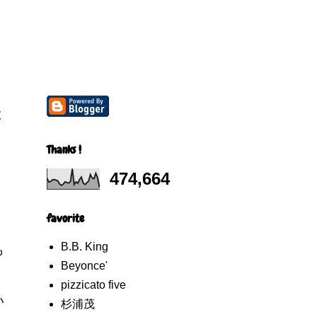
と
Thanks !
474,664
、
favorite
B.B. King
も
Beyonce'
pizzicato five
い
杉浦茂