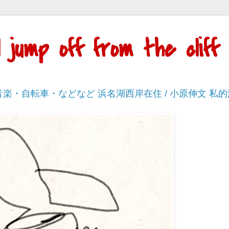
'll jump off from the cli
・音楽・自転車・などなど 浜名湖西岸在住 / 小原伸文 私