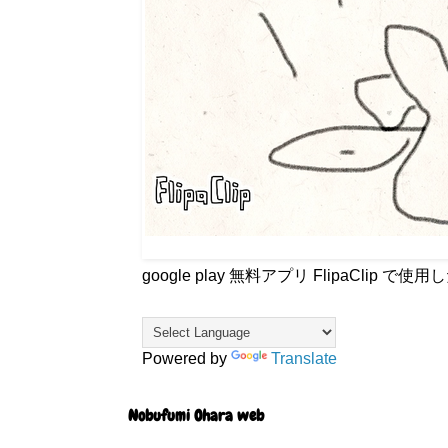
google play 無料アプリ FlipaCli
Powered by
Translate
Nobufumi Ohara web