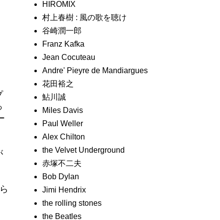
HIROMIX
村上春樹 : 風の歌を聴け
谷崎潤一郎
Franz Kafka
Jean Cocuteau
Andre' Pieyre de Mandiargues
花田裕之
プ
鮎川誠
っ
Miles Davis
ー
Paul Weller
Alex Chilton
the Velvet Underground
が
赤塚不二夫
Bob Dylan
くら
Jimi Hendrix
the rolling stones
the Beatles