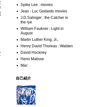
な
Spike Lee : movies
り
Jean - Luc Godardo movies
近
J.D.Salinger : the Catcher in
the rye
William Faukner : Light in
August
Martin Luther King, Jr.,
Henry David Thoreau : Walden
David Hockney
て
Henri Matisse
Mac
自己紹介