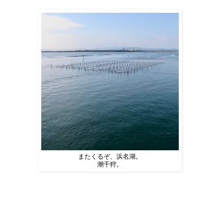
またくるぞ、浜名湖。
潮干狩。