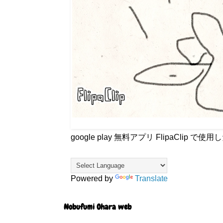
google play 無料アプリ FlipaCli
Powered by
Translate
Nobufumi Ohara web