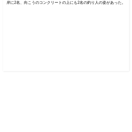
岸に2名、向こうのコンクリートの上にも2名の釣り人の姿があった。