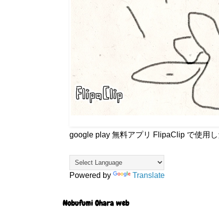
google play 無料アプリ FlipaCli
Powered by
Translate
Nobufumi Ohara web