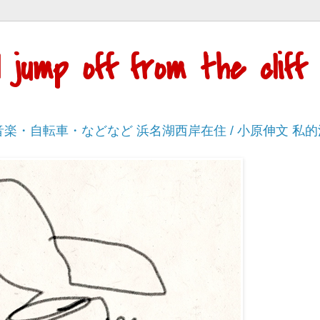
'll jump off from the cli
・音楽・自転車・などなど 浜名湖西岸在住 / 小原伸文 私