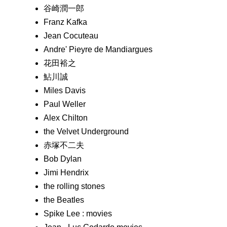
谷崎潤一郎
Franz Kafka
Jean Cocuteau
Andre' Pieyre de Mandiargues
花田裕之
鮎川誠
Miles Davis
Paul Weller
Alex Chilton
the Velvet Underground
赤塚不二夫
Bob Dylan
Jimi Hendrix
the rolling stones
the Beatles
Spike Lee : movies