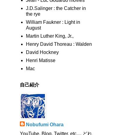
Jean - Luc Godardo movies
J.D.Salinger : the Catcher in
the rye
William Faukner : Light in
August
Martin Luther King, Jr.,
Henry David Thoreau : Walden
David Hockney
Henri Matisse
Mac
自己紹介
Nobufumi Ohara
YouTube, Blog, Twitter, etc.,,, どれ