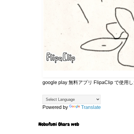
google play 無料アプリ FlipaCli
Powered by
Translate
Nobufumi Ohara web