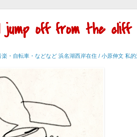
'll jump off from the cli
・音楽・自転車・などなど 浜名湖西岸在住 / 小原伸文 私