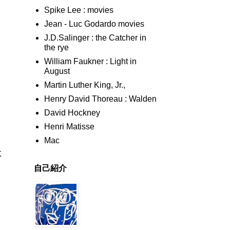
Spike Lee : movies
Jean - Luc Godardo movies
J.D.Salinger : the Catcher in
the rye
William Faukner : Light in
August
Martin Luther King, Jr.,
Henry David Thoreau : Walden
David Hockney
Henri Matisse
Mac
よ
自己紹介