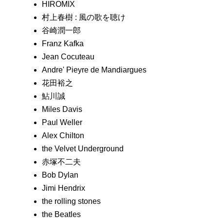
HIROMIX
村上春樹 : 風の歌を聴け
谷崎潤一郎
Franz Kafka
Jean Cocuteau
Andre' Pieyre de Mandiargues
花田裕之
鮎川誠
Miles Davis
Paul Weller
Alex Chilton
the Velvet Underground
赤塚不二夫
Bob Dylan
Jimi Hendrix
the rolling stones
the Beatles