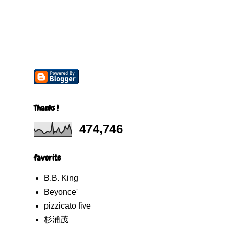
Thanks !
474,746
favorite
B.B. King
Beyonce'
pizzicato five
杉浦茂